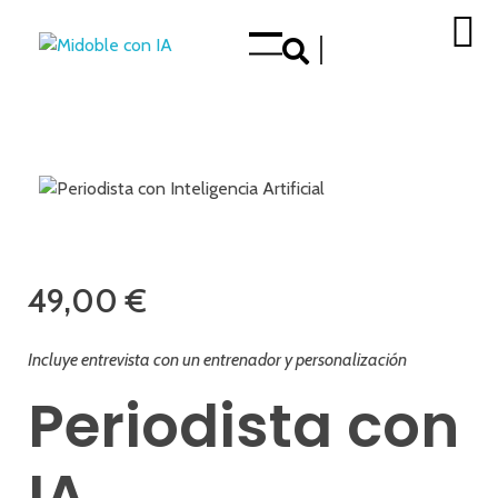
Mejora tu Doble en nuestra tienda de Aplicaciones
op
49,00
€
Incluye entrevista con un entrenador y personalización
Periodista con
IA