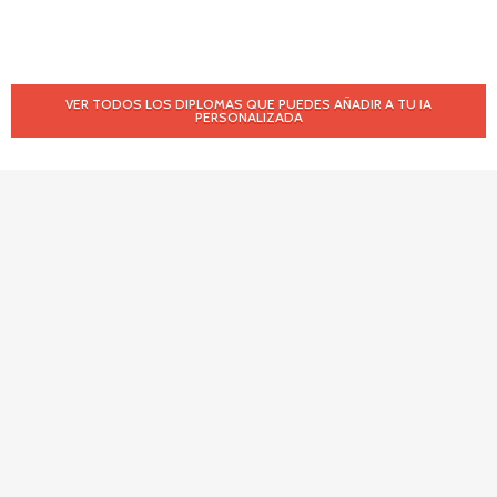
VER TODOS LOS DIPLOMAS QUE PUEDES AÑADIR A TU IA
PERSONALIZADA
Servicios
Atención al cliente
Planes de Precios
Programa de afiliados
Tarjeta de Visita
Mis pedidos
Habilidades profesionales
Atención al cliente
Guías de Entreno
Manual de Usuario
Empleado Digital
¿Nos reunimos?