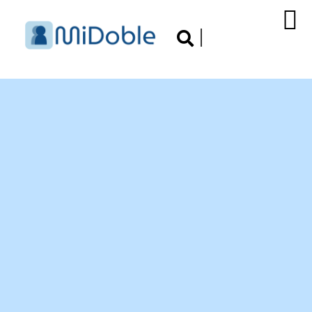
Mejora tu Doble en nuestra tienda de Aplicaciones
Habilidades
Profesionales
Conocimientos a tu
alcance
Convierte a tu doble en un profesional experto,
capaz de dominar tareas propias de su