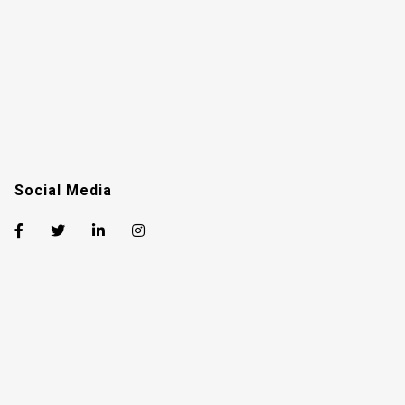
Plugin para Wordpress
Agencias y consultores de IA
Newsletter
Social Media
MiDoble Shop
Tienda IA
Configura tu doble con los planes de MiDoble, para
multiplicar tu productividad.
Podrás adquirir habilidades o solicitar funcionalidades