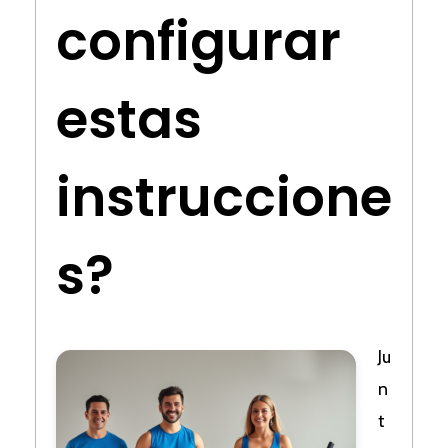
configurar
estas
instruccione
s?
Ju
n
t